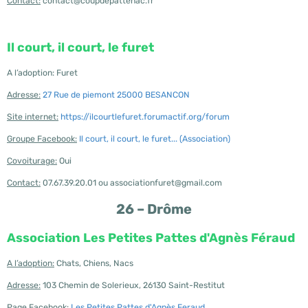
Contact:
contact@coupdepattenac.fr
Il court, il court, le furet
A l’adoption: Furet
Adresse:
27 Rue de piemont 25000 BESANCON
Site internet:
https://ilcourtlefuret.forumactif.org/forum
Groupe Facebook:
Il court, il court, le furet... (Association)
Covoiturage:
Oui
Contact:
07.67.39.20.01 ou associationfuret@gmail.com
26 – Drôme
Association Les Petites Pattes d'Agnès Féraud
A l’adoption:
Chats, Chiens, Nacs
Adresse:
103 Chemin de Solerieux, 26130 Saint-Restitut
Page Facebook:
Les Petites Pattes d'Agnès Feraud