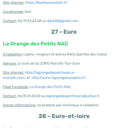
Site internet:
https://4pattessanstoit.fr/
Covoiturage:
Non
Contact:
06.74.93.63.28 ou
4pst26@gmail.com
27 – Eure
La Grange des Petits NAC
A l’adoption:
Lapins, rongeurs et autres NACs (parfois des chats)
Adresse:
2 route de bû 27810 Marcilly-Sur-Eure
Site internet:
http://lagrangedespetitsnac.e-
monsite.com/
et
http://www.lagrangeauxlapins.fr/
Page Facebook:
La Grange des Petits NAC
Contact:
06.31.31.23.69 ou
lagrangedespetitsnacs@yahoo.fr
Autres informations:
ne propose pas d’animaux à l’adoption
28 – Eure-et-loire