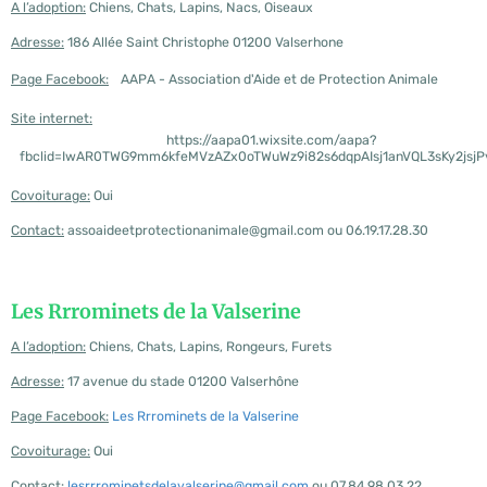
A l’adoption:
Chiens, Chats, Lapins, Nacs, Oiseaux
Adresse:
186 Allée Saint Christophe 01200 Valserhone
Page Facebook:
AAPA - Association d'Aide et de Protection Animale
Site internet:
https://aapa01.wixsite.com/aapa?
fbclid=IwAR0TWG9mm6kfeMVzAZx0oTWuWz9i82s6dqpAIsj1anVQL3sKy2jsjP
Covoiturage:
Oui
Contact:
assoaideetprotectionanimale@gmail.com ou 06.19.17.28.30
Les Rrrominets de la Valserine
A l’adoption:
Chiens, Chats, Lapins, Rongeurs, Furets
Adresse:
17 avenue du stade 01200 Valserhône
Page Facebook:
Les Rrrominets de la Valserine
Covoiturage:
Oui
Contact:
lesrrrominetsdelavalserine@gmail.com
ou 07.84.98.03.22