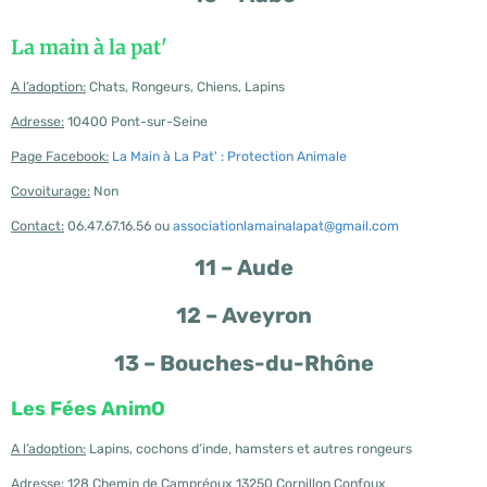
La main à la pat'
A l’adoption:
Chats, Rongeurs, Chiens, Lapins
Adresse:
10400 Pont-sur-Seine
Page Facebook:
La Main à La Pat' : Protection Animale
Covoiturage:
Non
Contact:
06.47.67.16.56 ou
associationlamainalapat@gmail.com
11 – Aude
12 – Aveyron
13 – Bouches-du-Rhône
Les Fées AnimO
A l’adoption:
Lapins, cochons d’inde, hamsters et autres rongeurs
Adresse:
128 Chemin de Campréoux 13250 Cornillon Confoux