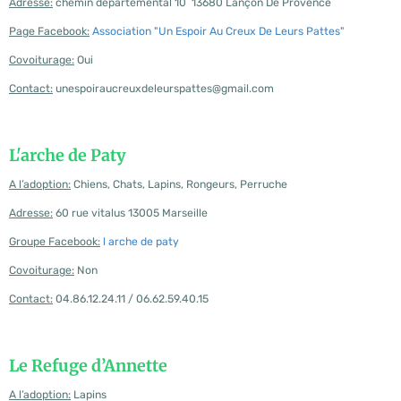
Adresse:
chemin départemental 10 13680 Lançon De Provence
Page Facebook:
Association "Un Espoir Au Creux De Leurs Pattes"
Covoiturage:
Oui
Contact:
unespoiraucreuxdeleurspattes@gmail.com
L'arche de Paty
A l’adoption:
Chiens, Chats, Lapins, Rongeurs, Perruche
Adresse:
60 rue vitalus 13005 Marseille
Groupe Facebook:
l arche de paty
Covoiturage:
Non
Contact:
04.86.12.24.11 / 06.62.59.40.15
Le Refuge d’Annette
A l’adoption:
Lapins