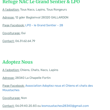
Refuge NAC Le Grand Sentier & LPO
A l’adoption:
Tous Nacs, Lapins, Tous Rongeurs
Adresse:
12 gder Baglainval 28320 GALLARDON
Page Facebook:
LPO - le Grand Sentier - 28
Covoiturage:
Oui
Contact:
06.31.62.64.79
Adoptez Nous
A l’adoption:
Chiens, Chats, Nacs, Lapins
Adresse:
28340 La Chapelle Fortin
Page Facebook:
Association Adoptez nous et Chiens et chats des
Moustaches
Covoiturage:
Non
Contact:
06.09.40.20.83 ou
lesmoustaches28340@gmail.com