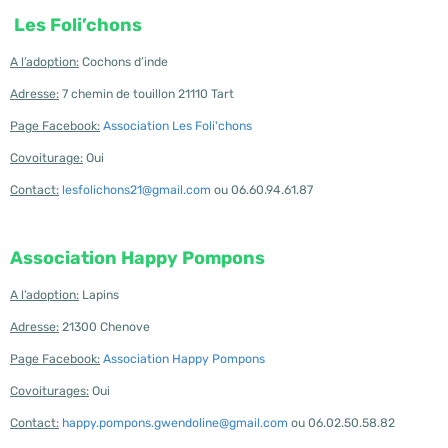
Les Foli’chons
A l’adoption:
Cochons d’inde
Adresse:
7 chemin de touillon 21110 Tart
Page Facebook:
Association Les Foli'chons
Covoiturage:
Oui
Contact:
lesfolichons21@gmail.com
ou 06.60.94.61.87
Association Happy Pompons
A l’adoption:
Lapins
Adresse:
21300 Chenove
Page Facebook:
Association Happy Pompons
Covoiturages:
Oui
Contact:
happy.pompons.gwendoline@gmail.com
ou 06.02.50.58.82