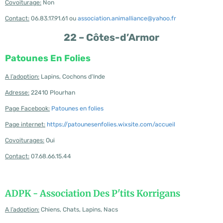
Covoiturage:
Non
Contact:
06.83.17.91.61 ou
association.animalliance@yahoo.fr
22 – Côtes-d’Armor
Patounes En Folies
A l’adoption:
Lapins, Cochons d'Inde
Adresse:
22410 Plourhan
Page Facebook:
Patounes en folies
Page internet:
https://patounesenfolies.wixsite.com/accueil
Covoiturages:
Oui
Contact:
07.68.66.15.44
ADPK - Association Des P'tits Korrigans
A l’adoption:
Chiens, Chats, Lapins, Nacs