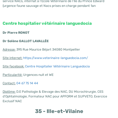
service NACs, internat à l’Ecole Vétérinaire de l’Ile du Prince Edward
(urgence faune sauvage et Nacs prises en charge pendant 1an
Centre hospitalier vétérinaire languedocia
Dr Pierre RONOT
Dr Solène GALLOT LAVALLÉE
Adresse:
395 Rue Maurice Béjart 34080 Montpellier
Site internet:
https://www.veterinaire-languedocia.com/
Site facebook:
Centre Hospitalier Vétérinaire Languedocia
Particularité:
Urgences nuit et WE
Contact:
04 67 75 14 44
Diplôme:
D.E Pathologie & Elevage des NAC, DU Microchirurgie, CES
d'Ophtalmologie, Formateur NAC pour APFORM et SUPVETO, Exercice
Exclusif NAC
35 - Ille-et-Vilaine